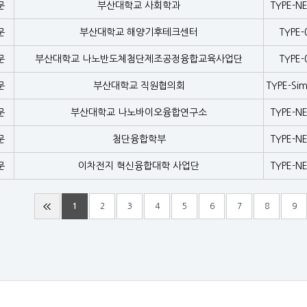
문
부산대학교 사회학과
TYPE-N
문
부산대학교 해양기후테크센터
TYPE-
문
부산대학교 나노반도체첨단제조공정융합교육사업단
TYPE-
문
부산대학교 직원협의회
TYPE-Sim
문
부산대학교 나노바이오융합연구소
TYPE-N
문
첨단융합학부
TYPE-N
문
이차전지 혁신융합대학 사업단
TYPE-N
1
2
3
4
5
6
7
8
9